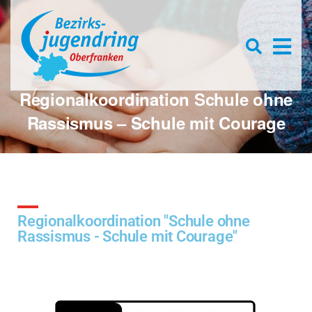
Se
D
×
for
Open
s
searc
box
f
Regionalkoordination Schule ohne
Rassismus – Schule mit Courage
Regionalkoordination "Schule ohne
Rassismus - Schule mit Courage"