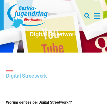
Se
D
×
for
Open
s
searc
box
f
Digital Streetwork
Digital Streetwork
Worum geht es bei Digital Streetwork“?