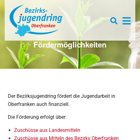
Se
D
×
for
Open
s
searc
box
f
Fördermöglichkeiten
Der Bezirksjugendring fördert die Jugendarbeit in
Oberfranken auch finanziell.
Die Förderung erfolgt über:
Zuschüsse aus Landesmitteln
Zuschüsse aus Mitteln des Bezirks Oberfranken