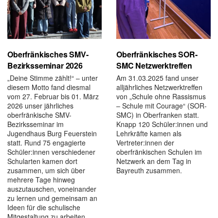
Oberfränkisches SMV-
Oberfränkisches SOR-
Bezirksseminar 2026
SMC Netzwerktreffen
„Deine Stimme zählt!“ – unter
Am 31.03.2025 fand unser
diesem Motto fand diesmal
alljährliches Netzwerktreffen
vom 27. Februar bis 01. März
von „Schule ohne Rassismus
2026 unser jährliches
– Schule mit Courage“ (SOR-
oberfränkische SMV-
SMC) in Oberfranken statt.
Bezirksseminar im
Knapp 120 Schüler:innen und
Jugendhaus Burg Feuerstein
Lehrkräfte kamen als
statt. Rund 75 engagierte
Vertreter:innen der
Schüler:innen verschiedener
oberfränkischen Schulen im
Schularten kamen dort
Netzwerk an dem Tag in
zusammen, um sich über
Bayreuth zusammen.
mehrere Tage hinweg
auszutauschen, voneinander
zu lernen und gemeinsam an
Ideen für die schulische
Mitgestaltung zu arbeiten.