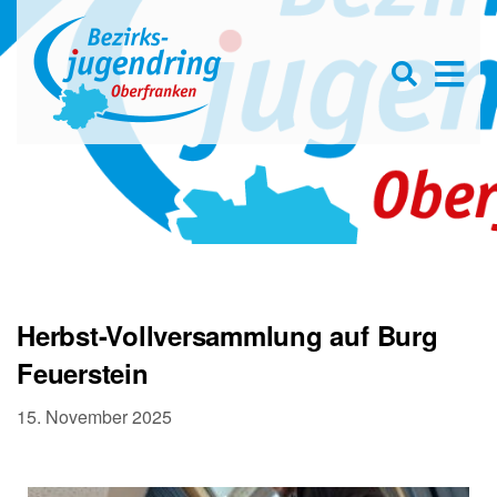
Se
D
×
for
Open
s
searc
box
f
Herbst-Vollversammlung auf Burg
Feuerstein
15. November 2025