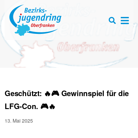
Se
D
×
for
Open
s
searc
box
f
Geschützt: 🔥🎮 Gewinnspiel für die
LFG-Con. 🎮🔥
13. Mai 2025