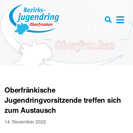
Se
D
×
for
Open
s
searc
box
f
Oberfränkische
Jugendringvorsitzende treffen sich
zum Austausch
14. November 2022