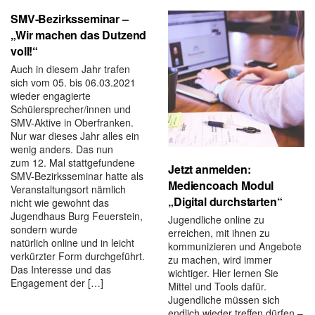
SMV-Bezirksseminar –
„Wir machen das Dutzend
voll!“
Auch in diesem Jahr trafen
sich vom 05. bis 06.03.2021
wieder engagierte
Schülersprecher/innen und
SMV-Aktive in Oberfranken.
Nur war dieses Jahr alles ein
wenig anders. Das nun
zum 12. Mal stattgefundene
Jetzt anmelden:
SMV-Bezirksseminar hatte als
Mediencoach Modul
Veranstaltungsort nämlich
„Digital durchstarten“
nicht wie gewohnt das
Jugendhaus Burg Feuerstein,
Jugendliche online zu
sondern wurde
erreichen, mit ihnen zu
natürlich online und in leicht
kommunizieren und Angebote
verkürzter Form durchgeführt.
zu machen, wird immer
Das Interesse und das
wichtiger. Hier lernen Sie
Engagement der […]
Mittel und Tools dafür.
Jugendliche müssen sich
endlich wieder treffen dürfen –