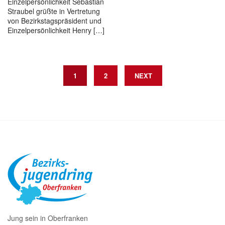
Einzelpersönlichkeit Sebastian
Straubel grüßte in Vertretung
von Bezirkstagspräsident und
Einzelpersönlichkeit Henry […]
P
1
2
NEXT
o
s
t
s
n
a
v
i
g
Jung sein in Oberfranken