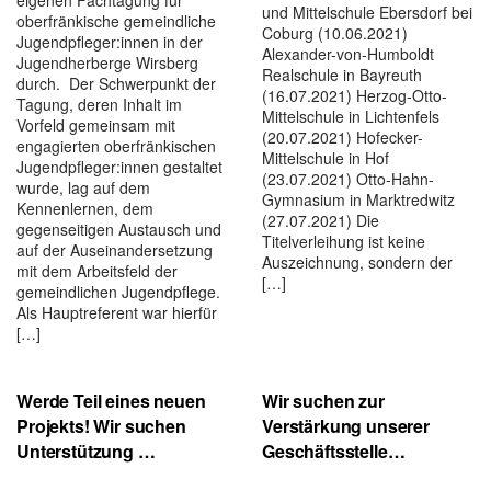
eigenen Fachtagung für
und Mittelschule Ebersdorf bei
oberfränkische gemeindliche
Coburg (10.06.2021)
Jugendpfleger:innen in der
Alexander-von-Humboldt
Jugendherberge Wirsberg
Realschule in Bayreuth
durch. Der Schwerpunkt der
(16.07.2021) Herzog-Otto-
Tagung, deren Inhalt im
Mittelschule in Lichtenfels
Vorfeld gemeinsam mit
(20.07.2021) Hofecker-
engagierten oberfränkischen
Mittelschule in Hof
Jugendpfleger:innen gestaltet
(23.07.2021) Otto-Hahn-
wurde, lag auf dem
Gymnasium in Marktredwitz
Kennenlernen, dem
(27.07.2021) Die
gegenseitigen Austausch und
Titelverleihung ist keine
auf der Auseinandersetzung
Auszeichnung, sondern der
mit dem Arbeitsfeld der
[…]
gemeindlichen Jugendpflege.
Als Hauptreferent war hierfür
[…]
Werde Teil eines neuen
Wir suchen zur
Projekts! Wir suchen
Verstärkung unserer
Unterstützung …
Geschäftsstelle…