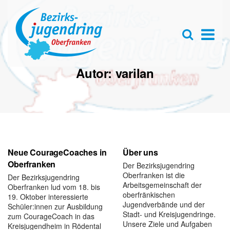
Se
D
×
for
Open
s
searc
box
f
Autor:
varilan
Neue CourageCoaches in
Über uns
Oberfranken
Der Bezirksjugendring
Oberfranken ist die
Der Bezirksjugendring
Arbeitsgemeinschaft der
Oberfranken lud vom 18. bis
oberfränkischen
19. Oktober interessierte
Jugendverbände und der
Schüler:innen zur Ausbildung
Stadt- und Kreisjugendringe.
zum CourageCoach in das
Unsere Ziele und Aufgaben
Kreisjugendheim in Rödental